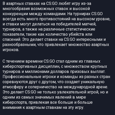
В азартных ставках на CS:GO любят игру из-за
многообразия возможных ставок и высокой
конкуренции между командами. На турнирах CS:GO
всегда есть много противостояний на высоком уровне,
и ставки могут делаться на победителей матчей,
турниров, а также на различные статистические
показатели, такие как количество убийств или
спасений. Это делает ставки на CS:GO интересными и
разнообразными, что привлекает множество азартных
игроков.
С течением времени CS:GO стал одним из главных
киберспортивных дисциплин, с множеством крупных
турниров и миллионами долларов призовых выплат.
Профессиональные игроки и команды из разных стран
соревнуются друг с другом, что создает уникальную
атмосферу и соперничество на международной арене.
Это делает CS:GO не только увлекательной игрой, но и
одним из самых значимых явлений в мире
киберспорта, привлекая все больше и больше
внимания к азартным ставкам на эту игру.