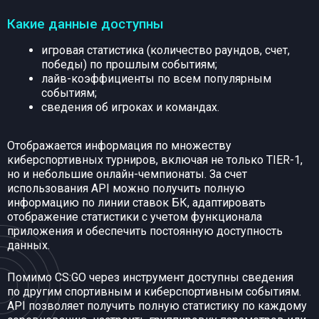
Какие данные доступны
игровая статистика (количество раундов, счет,
победы) по прошлым событиям;
лайв-коэффициенты по всем популярным
событиям;
сведения об игроках и командах.
Отображается информация по множеству
киберспортивных турниров, включая не только TIER-1,
но и небольшие онлайн-чемпионаты. За счет
использования API можно получить полную
информацию по линии ставок БК, адаптировать
отображение статистики с учетом функционала
приложения и обеспечить постоянную доступность
данных.
Помимо CS:GO через инструмент доступны сведения
по другим спортивным и киберспортивным событиям.
API позволяет получить полную статистику по каждому